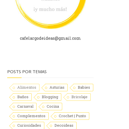
cafelargodeideas@gmail.com
POSTS POR TEMAS
Alimentos
Asturias
Babies
Baños
Blogging
Bricolaje
Carnaval
Cocina
Complementos
Crochet | Punto
Curiosidades
Decoideas