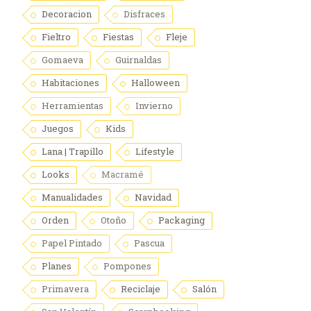
Decoracion
Disfraces
Fieltro
Fiestas
Fleje
Gomaeva
Guirnaldas
Habitaciones
Halloween
Herramientas
Invierno
Juegos
Kids
Lana | Trapillo
Lifestyle
Looks
Macramé
Manualidades
Navidad
Orden
Otoño
Packaging
Papel Pintado
Pascua
Planes
Pompones
Primavera
Reciclaje
Salón