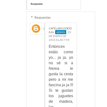
Responder
Respuestas
CAFELARGODEID
EAS
20
DE ENERO DE
2015 A LAS 7:59
Entonces
estás como
yo... ja ja, yo
no sé si a
Nerea le
gusta la cesta
pero a mi me
fascina ja ja !!!
Si te gustan
los juguetes
de madera,
las