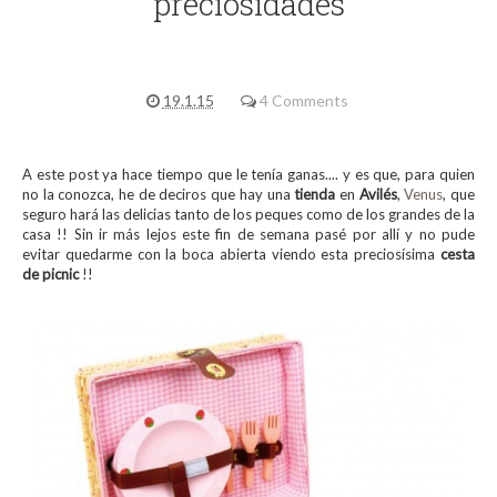
preciosidades
19.1.15
4 Comments
A este post ya hace tiempo que le tenía ganas.... y es que, para quien
no la conozca, he de deciros que hay una
tienda
en
Avilés
,
Venus
, que
seguro hará las delicias tanto de los peques como de los grandes de la
casa !! Sin ir más lejos este fin de semana pasé por allí y no pude
evitar quedarme con la boca abierta viendo esta preciosísima
cesta
de picnic
!!