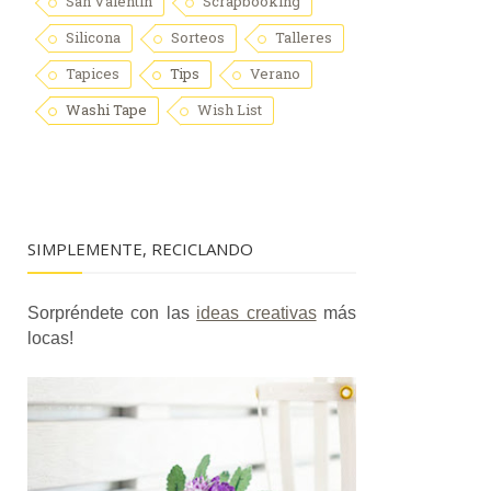
San Valentín
Scrapbooking
Silicona
Sorteos
Talleres
Tapices
Tips
Verano
Washi Tape
Wish List
SIMPLEMENTE, RECICLANDO
Sorpréndete con las
ideas creativas
más
locas!