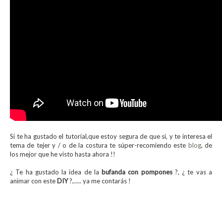
Si te ha gustado el tutorial,que estoy segura de que si, y te interesa el
tema de tejer y / o de la costura te súper-recomiendo este
blog
, de
los mejor que he visto hasta ahora !!
¿ Te ha gustado la idea de la
bufanda con pompones
?, ¿ te vas a
animar con este
DIY
?,..... ya me contarás !