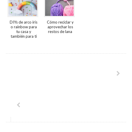
DIYs de arco iris
Cómo reciclar y
o rainbow para
aprovechar los
tu casa y
restos de lana
también para ti