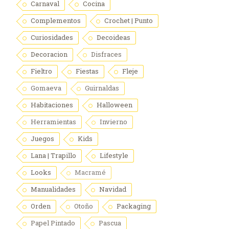
Carnaval
Cocina
Complementos
Crochet | Punto
Curiosidades
Decoideas
Decoracion
Disfraces
Fieltro
Fiestas
Fleje
Gomaeva
Guirnaldas
Habitaciones
Halloween
Herramientas
Invierno
Juegos
Kids
Lana | Trapillo
Lifestyle
Looks
Macramé
Manualidades
Navidad
Orden
Otoño
Packaging
Papel Pintado
Pascua