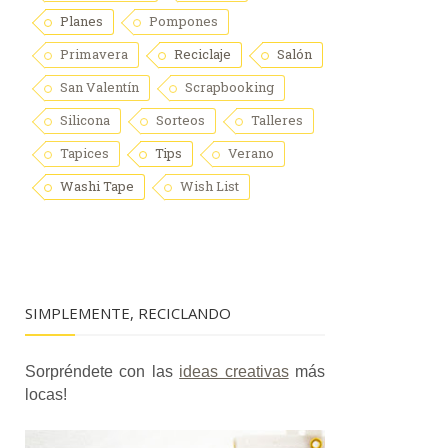
Planes
Pompones
Primavera
Reciclaje
Salón
San Valentín
Scrapbooking
Silicona
Sorteos
Talleres
Tapices
Tips
Verano
Washi Tape
Wish List
SIMPLEMENTE, RECICLANDO
Sorpréndete con las
ideas creativas
más
locas!