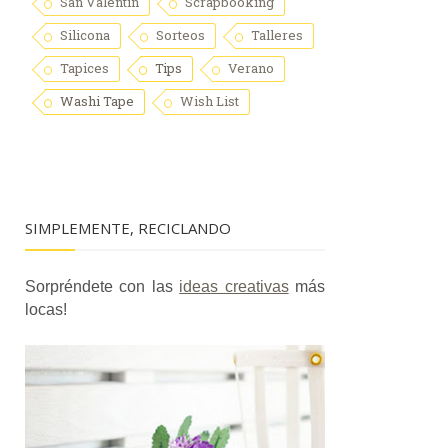
San Valentín
Scrapbooking
Silicona
Sorteos
Talleres
Tapices
Tips
Verano
Washi Tape
Wish List
SIMPLEMENTE, RECICLANDO
Sorpréndete con las
ideas creativas
más
locas!