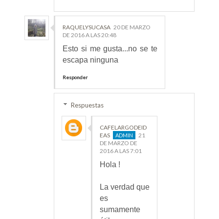
RAQUELYSUCASA
20 DE MARZO
DE 2016 A LAS 20:48
Esto si me gusta...no se te
escapa ninguna
Responder
Respuestas
CAFELARGODEID
EAS
21
DE MARZO DE
2016 A LAS 7:01
Hola !
La verdad que
es
sumamente