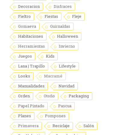
Decoracion
Disfraces
Fieltro
Fiestas
Fleje
Gomaeva
Guirnaldas
Habitaciones
Halloween
Herramientas
Invierno
Juegos
Kids
Lana | Trapillo
Lifestyle
Looks
Macramé
Manualidades
Navidad
Orden
Otoño
Packaging
Papel Pintado
Pascua
Planes
Pompones
Primavera
Reciclaje
Salón