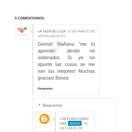
5 COMENTARIOS:
LA TAZA DE LOZA
17 DE MARZO DE
2016 A LAS 22:29
Genial! Mañana "me lo
aprendo" desde mi
ordenador.. Si yo no
apunto las cosas se me
van las mejores! Muchas
gracias! Besos
Responder
Respuestas
CAFELARGODEID
EAS
18
DE MARZO DE