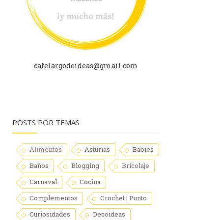
cafelargodeideas@gmail.com
POSTS POR TEMAS
Alimentos
Asturias
Babies
Baños
Blogging
Bricolaje
Carnaval
Cocina
Complementos
Crochet | Punto
Curiosidades
Decoideas