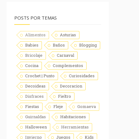
POSTS POR TEMAS
Alimentos
Asturias
Babies
Baños
Blogging
Bricolaje
Carnaval
Cocina
Complementos
Crochet | Punto
Curiosidades
Decoideas
Decoracion
Disfraces
Fieltro
Fiestas
Fleje
Gomaeva
Guirnaldas
Habitaciones
Halloween
Herramientas
Invierno
Juegos
Kids