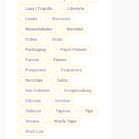
Lana | Trapillo
Lifestyle
Looks
Macramé
Manualidades
Navidad
Orden
Otoño
Packaging
Papel Pintado
Pascua
Planes
Pompones
Primavera
Reciclaje
Salón
San Valentín
Scrapbooking
Silicona
Sorteos
Talleres
Tapices
Tips
Verano
Washi Tape
Wish List