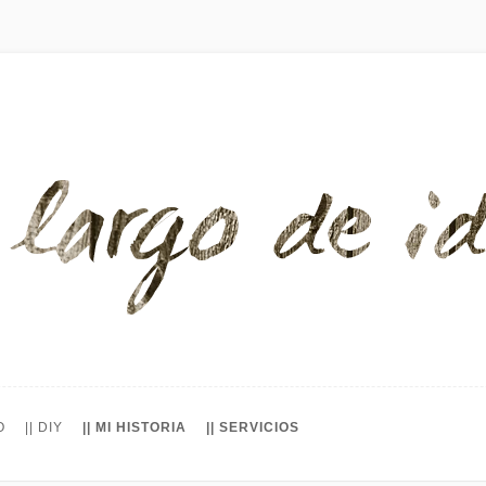
O
|| DIY
|| MI HISTORIA
|| SERVICIOS