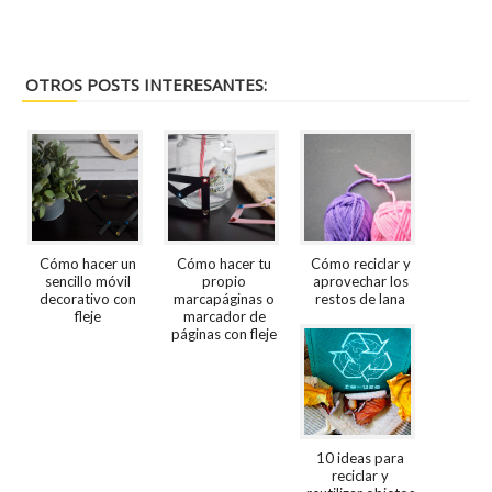
OTROS POSTS INTERESANTES:
Cómo hacer un
Cómo hacer tu
Cómo reciclar y
sencillo móvil
propio
aprovechar los
decorativo con
marcapáginas o
restos de lana
fleje
marcador de
páginas con fleje
10 ideas para
reciclar y