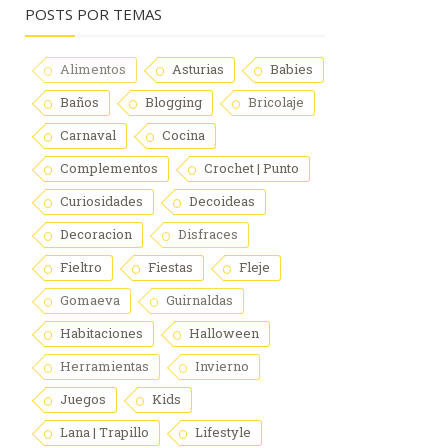
POSTS POR TEMAS
Alimentos
Asturias
Babies
Baños
Blogging
Bricolaje
Carnaval
Cocina
Complementos
Crochet | Punto
Curiosidades
Decoideas
Decoracion
Disfraces
Fieltro
Fiestas
Fleje
Gomaeva
Guirnaldas
Habitaciones
Halloween
Herramientas
Invierno
Juegos
Kids
Lana | Trapillo
Lifestyle