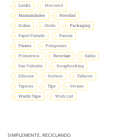
Looks
Macramé
Manualidades
Navidad
Orden
Otoño
Packaging
Papel Pintado
Pascua
Planes
Pompones
Primavera
Reciclaje
Salón
San Valentín
Scrapbooking
Silicona
Sorteos
Talleres
Tapices
Tips
Verano
Washi Tape
Wish List
SIMPLEMENTE, RECICLANDO