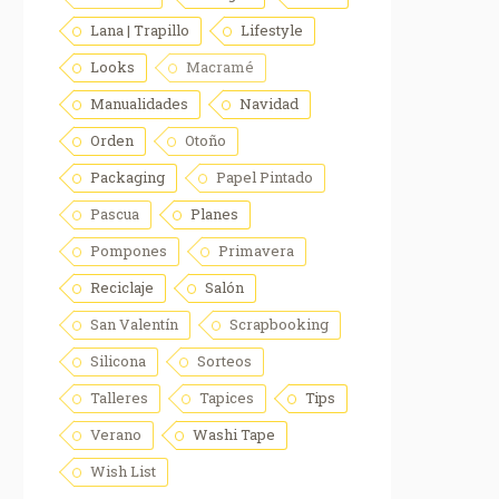
Lana | Trapillo
Lifestyle
Looks
Macramé
Manualidades
Navidad
Orden
Otoño
Packaging
Papel Pintado
Pascua
Planes
Pompones
Primavera
Reciclaje
Salón
San Valentín
Scrapbooking
Silicona
Sorteos
Talleres
Tapices
Tips
Verano
Washi Tape
Wish List