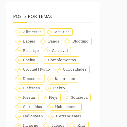
POSTS POR TEMAS
Alimentos
Asturias
Babies
Baños
Blogging
Bricolaje
Carnaval
Cocina
Complementos
Crochet | Punto
Curiosidades
Decoideas
Decoracion
Disfraces
Fieltro
Fiestas
Fleje
Gomaeva
Guirnaldas
Habitaciones
Halloween
Herramientas
Invierno
Juegos
Kids