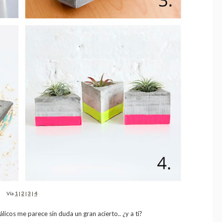
Vía
1
|
2
|
3
|
4
icos me parece sin duda un gran acierto.. ¿y a ti?