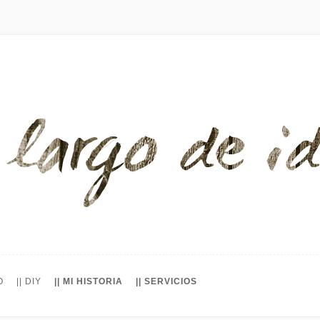
O
|| DIY
|| MI HISTORIA
|| SERVICIOS