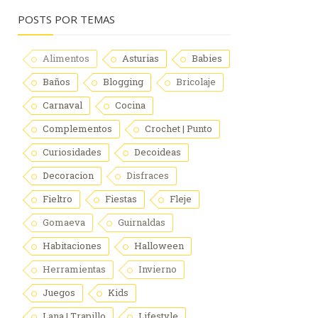
POSTS POR TEMAS
Alimentos
Asturias
Babies
Baños
Blogging
Bricolaje
Carnaval
Cocina
Complementos
Crochet | Punto
Curiosidades
Decoideas
Decoracion
Disfraces
Fieltro
Fiestas
Fleje
Gomaeva
Guirnaldas
Habitaciones
Halloween
Herramientas
Invierno
Juegos
Kids
Lana | Trapillo
Lifestyle