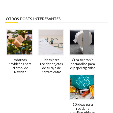
OTROS POSTS INTERESANTES:
Adornos
Ideas para
Crea tu propio
navideños para
reciclar objetos
portarollos para
el árbol de
de tu caja de
el papel higiénico
Navidad
herramientas
10 ideas para
reciclar y
reutilizar objetos