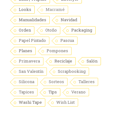
Looks
Macramé
Manualidades
Navidad
Orden
Otoño
Packaging
Papel Pintado
Pascua
Planes
Pompones
Primavera
Reciclaje
Salón
San Valentín
Scrapbooking
Silicona
Sorteos
Talleres
Tapices
Tips
Verano
Washi Tape
Wish List