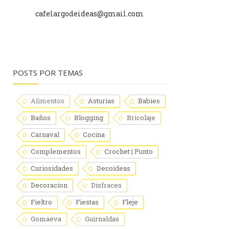
cafelargodeideas@gmail.com
POSTS POR TEMAS
Alimentos
Asturias
Babies
Baños
Blogging
Bricolaje
Carnaval
Cocina
Complementos
Crochet | Punto
Curiosidades
Decoideas
Decoracion
Disfraces
Fieltro
Fiestas
Fleje
Gomaeva
Guirnaldas