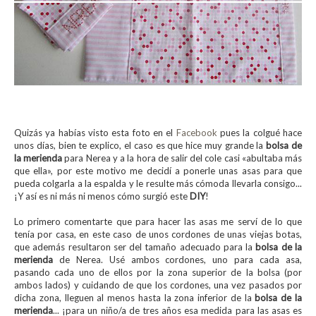
Quizás ya habías visto esta foto en el
Facebook
pues la colgué hace
unos días, bien te explico, el caso es que hice muy grande la
bolsa de
la merienda
para Nerea y a la hora de salir del cole casi «abultaba más
que ella», por este motivo me decidí a ponerle unas asas para que
pueda colgarla a la espalda y le resulte más cómoda llevarla consigo...
¡Y así es ni más ni menos cómo surgió este
DIY
!
Lo primero comentarte que para hacer las asas me serví de lo que
tenía por casa, en este caso de unos cordones de unas viejas botas,
que además resultaron ser del tamaño adecuado para la
bolsa de la
merienda
de Nerea. Usé ambos cordones, uno para cada asa,
pasando cada uno de ellos por la zona superior de la bolsa (por
ambos lados) y cuidando de que los cordones, una vez pasados por
dicha zona, lleguen al menos hasta la zona inferior de la
bolsa de la
merienda
... ¡para un niño/a de tres años esa medida para las asas es