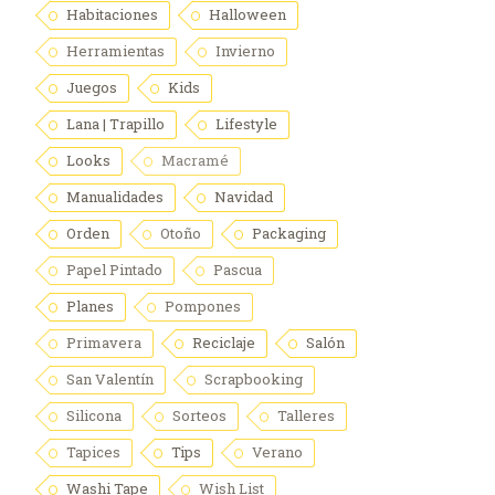
Habitaciones
Halloween
Herramientas
Invierno
Juegos
Kids
Lana | Trapillo
Lifestyle
Looks
Macramé
Manualidades
Navidad
Orden
Otoño
Packaging
Papel Pintado
Pascua
Planes
Pompones
Primavera
Reciclaje
Salón
San Valentín
Scrapbooking
Silicona
Sorteos
Talleres
Tapices
Tips
Verano
Washi Tape
Wish List