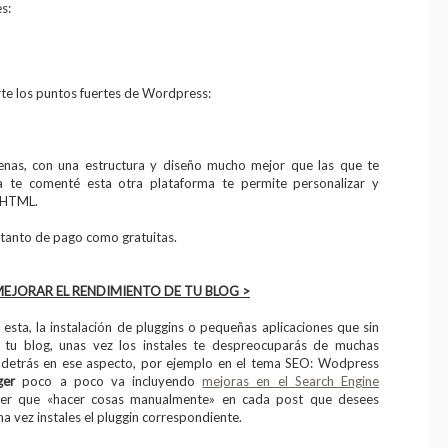
s:
te los puntos fuertes de Wordpress:
enas, con una estructura y diseño mucho mejor que las que te
 te comenté esta otra plataforma te permite personalizar y
o HTML.
 tanto de pago como gratuitas.
MEJORAR EL RENDIMIENTO DE TU BLOG >
sta, la instalación de pluggins o pequeñas aplicaciones que sin
 tu blog, unas vez los instales te despreocuparás de muchas
 detrás en ese aspecto, por ejemplo en el tema SEO: Wodpress
ger
poco a poco va incluyendo
mejoras en el Search Engine
ner que «hacer cosas manualmente» en cada post que desees
a vez instales el pluggin correspondiente.