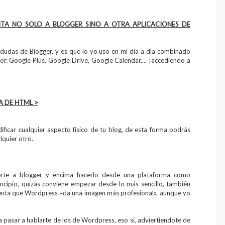
NTA NO SOLO A BLOGGER SINO A OTRA APLICACIONES DE
a dudas de Blogger, y es que lo yo uso en mi día a día combinado
r: Google Plus, Google Drive, Google Calendar,... ¡accediendo a
A DE HTML >
ificar cualquier aspecto físico de tu blog, de esta forma podrás
lquier otro.
te a blogger y encima hacerlo desde una plataforma como
ncipio, quizás conviene empezar desde lo más sencillo, también
menta que Wordpress «da una imagen más profesional», aunque yo
a pasar a hablarte de los de Wordpress, eso sí, adviertiendote de