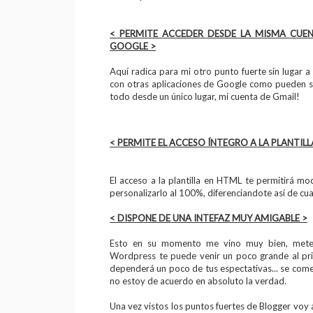
< PERMITE ACCEDER DESDE LA MISMA CUE
GOOGLE >
Aquí radica para mi otro punto fuerte sin lugar 
con otras aplicaciones de Google como pueden se
todo desde un único lugar, mi cuenta de Gmail!
< PERMITE EL ACCESO ÍNTEGRO A LA PLANTILL
El acceso a la plantilla en HTML te permitirá mod
personalizarlo al 100%, diferenciandote así de cua
< DISPONE DE UNA INTEFAZ MUY AMIGABLE >
Esto en su momento me vino muy bien, meter
Wordpress te puede venir un poco grande al pri
dependerá un poco de tus espectativas... se co
no estoy de acuerdo en absoluto la verdad.
Una vez vistos los puntos fuertes de Blogger voy 