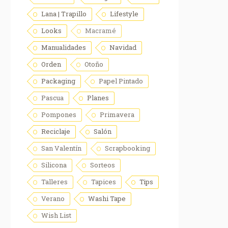
Lana | Trapillo
Lifestyle
Looks
Macramé
Manualidades
Navidad
Orden
Otoño
Packaging
Papel Pintado
Pascua
Planes
Pompones
Primavera
Reciclaje
Salón
San Valentín
Scrapbooking
Silicona
Sorteos
Talleres
Tapices
Tips
Verano
Washi Tape
Wish List