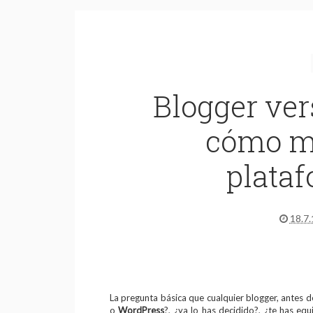
Blogger ve
cómo mi
plataf
18.7.
La pregunta básica que cualquier blogger, antes d
o
WordPress
?, ¿ya lo has decidido?, ¿te has equ