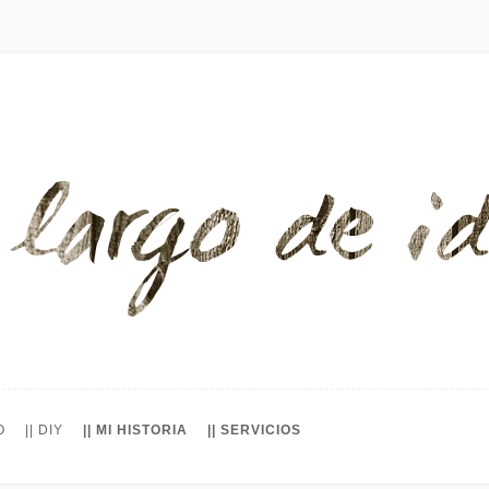
O
|| DIY
|| MI HISTORIA
|| SERVICIOS