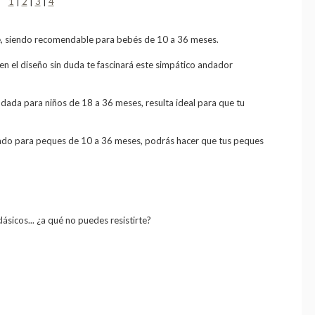
1
|
2
|
3
|
4
able, siendo recomendable para bebés de 10 a 36 meses.
en el diseño sin duda te fascinará este simpático andador
ndada para niños de 18 a 36 meses, resulta ideal para que tu
dado para peques de 10 a 36 meses, podrás hacer que tus peques
lásicos... ¿a qué no puedes resistirte?