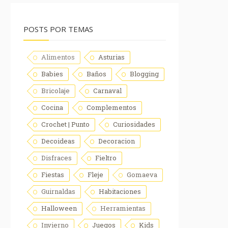
POSTS POR TEMAS
Alimentos
Asturias
Babies
Baños
Blogging
Bricolaje
Carnaval
Cocina
Complementos
Crochet | Punto
Curiosidades
Decoideas
Decoracion
Disfraces
Fieltro
Fiestas
Fleje
Gomaeva
Guirnaldas
Habitaciones
Halloween
Herramientas
Invierno
Juegos
Kids