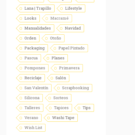
Lana | Trapillo
Lifestyle
Looks
Macramé
Manualidades
Navidad
Orden
Otoño
Packaging
Papel Pintado
Pascua
Planes
Pompones
Primavera
Reciclaje
Salón
San Valentín
Scrapbooking
Silicona
Sorteos
Talleres
Tapices
Tips
Verano
Washi Tape
Wish List