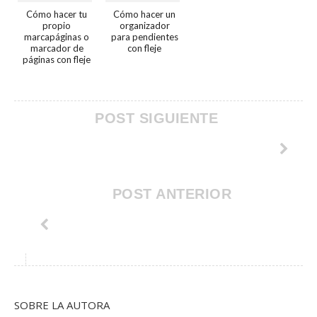
Cómo hacer tu
Cómo hacer un
propio
organizador
marcapáginas o
para pendientes
marcador de
con fleje
páginas con fleje
POST SIGUIENTE
POST ANTERIOR
SOBRE LA AUTORA