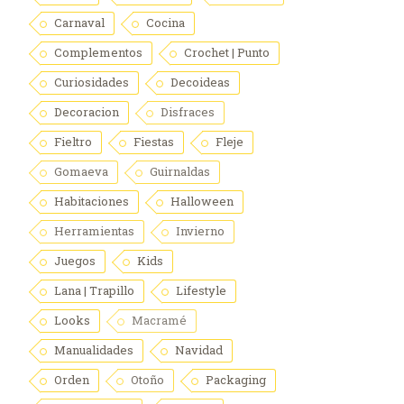
Carnaval
Cocina
Complementos
Crochet | Punto
Curiosidades
Decoideas
Decoracion
Disfraces
Fieltro
Fiestas
Fleje
Gomaeva
Guirnaldas
Habitaciones
Halloween
Herramientas
Invierno
Juegos
Kids
Lana | Trapillo
Lifestyle
Looks
Macramé
Manualidades
Navidad
Orden
Otoño
Packaging