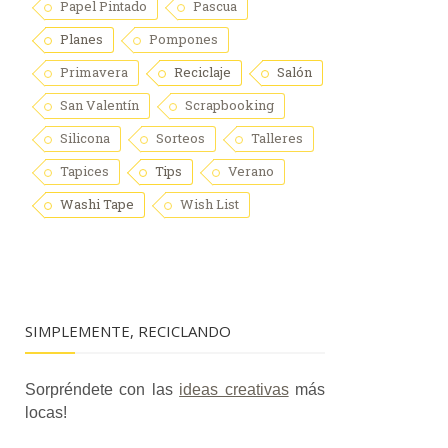
Papel Pintado
Pascua
Planes
Pompones
Primavera
Reciclaje
Salón
San Valentín
Scrapbooking
Silicona
Sorteos
Talleres
Tapices
Tips
Verano
Washi Tape
Wish List
SIMPLEMENTE, RECICLANDO
Sorpréndete con las
ideas creativas
más
locas!