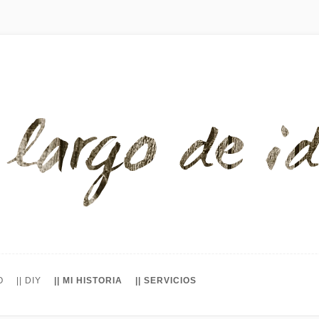
O
|| DIY
|| MI HISTORIA
|| SERVICIOS