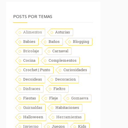
POSTS POR TEMAS
Alimentos
Asturias
Babies
Baños
Blogging
Bricolaje
Carnaval
Cocina
Complementos
Crochet | Punto
Curiosidades
Decoideas
Decoracion
Disfraces
Fieltro
Fiestas
Fleje
Gomaeva
Guirnaldas
Habitaciones
Halloween
Herramientas
Invierno
Juegos
Kids