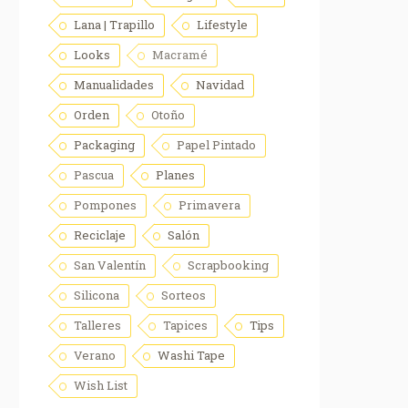
Lana | Trapillo
Lifestyle
Looks
Macramé
Manualidades
Navidad
Orden
Otoño
Packaging
Papel Pintado
Pascua
Planes
Pompones
Primavera
Reciclaje
Salón
San Valentín
Scrapbooking
Silicona
Sorteos
Talleres
Tapices
Tips
Verano
Washi Tape
Wish List